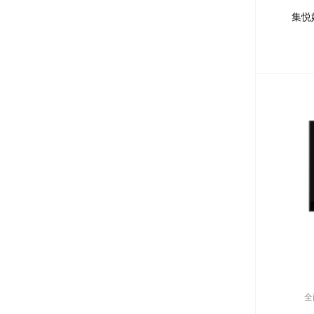
集悦妙
全