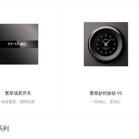
繁星场景开关
繁星妙控旋钮 V1
灿若繁星，熠熠生辉
一转倾心，更动心
系列