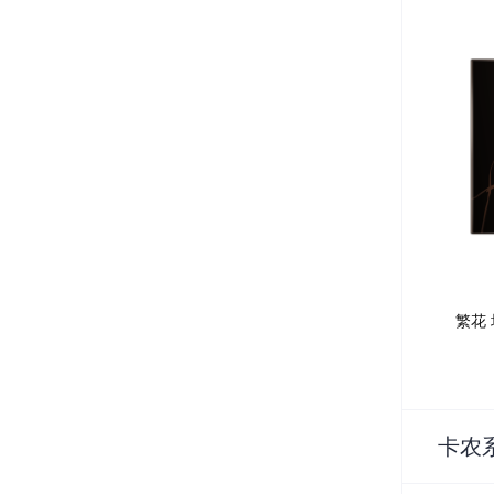
繁花 场
卡农