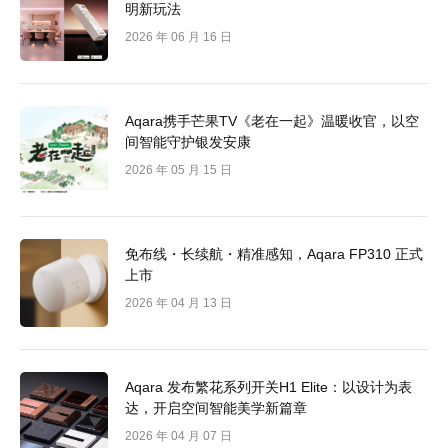
明新玩法
2026 年 06 月 16 日
Aqara携手芒果TV《老在一起》温暖收官，以空
间智能守护银发安康
2026 年 05 月 15 日
免布线・长续航・精准感知，Aqara FP310 正式
上市
2026 年 04 月 13 日
Aqara 发布繁花系列开关H1 Elite：以设计为表
达，开启空间智能美学新篇章
2026 年 04 月 07 日