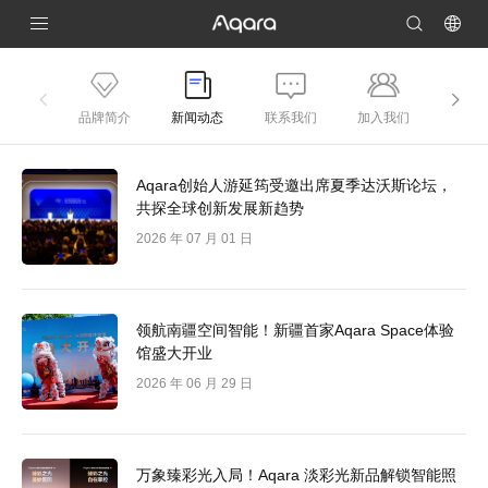
品牌简介
新闻动态
联系我们
加入我们
环境
Aqara创始人游延筠受邀出席夏季达沃斯论坛，
共探全球创新发展新趋势
2026 年 07 月 01 日
领航南疆空间智能！新疆首家Aqara Space体验
馆盛大开业
2026 年 06 月 29 日
万象臻彩光入局！Aqara 淡彩光新品解锁智能照